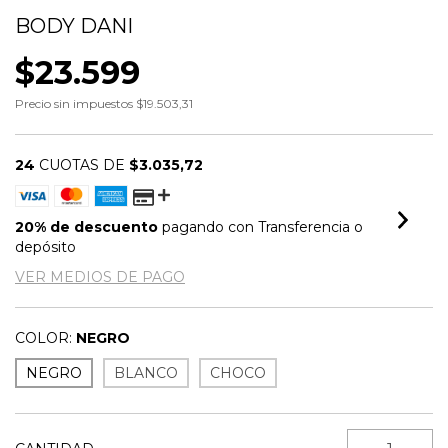
BODY DANI
$23.599
Precio sin impuestos
$19.503,31
24
CUOTAS DE
$3.035,72
20% de descuento
pagando con Transferencia o
depósito
VER MEDIOS DE PAGO
COLOR:
NEGRO
NEGRO
BLANCO
CHOCO