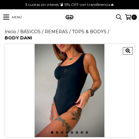
3 cuotas sin interés 💣 15% OFF con transferencia🔥
MENÚ
0
Inicio
/
BÁSICOS
/
REMERAS
/
TOPS & BODYS
/
BODY DANI