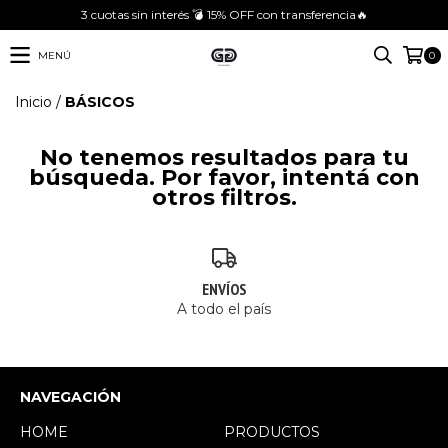
3 cuotas sin interés 💣 15% OFF con transferencia🔥
MENÚ
0
Inicio
/
BÁSICOS
No tenemos resultados para tu
búsqueda. Por favor, intentá con
otros filtros.
ENVÍOS
A todo el país
NAVEGACIÓN
HOME
PRODUCTOS